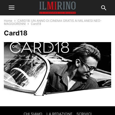
Home
CARD18: UN ANNO DI CINEMA GRATIS AI MILANESI NEO-
MAGGIORENNI
Card18
Card18
CHI SIAMO
LA REDAZIONE
SCRIVICI